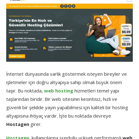
İnternet
dünyasında
varlık
göstermek
isteyen
bireyler
ve
işletmeler
için
doğru
altyapıya
sahip
olmak
büyük
önem
taşır.
Bu
noktada,
web
hosting
hizmetleri
temel
yapı
taşlarından
biridir.
Bir
web
sitesinin
kesintisiz,
hızlı
ve
güvenli
bir
şekilde
yayın
yapabilmesi
için
kaliteli
bir
hosting
altyapısına
ihtiyaç
vardır.
İşte
bu
noktada
devreye
Hostagen
girer.
Hostagen
,
kullanıcılarına
sunduğu
yüksek
performanslı
web