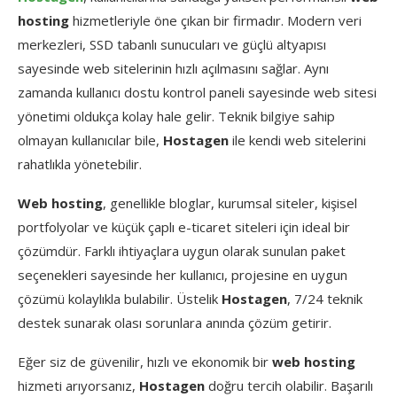
hosting
hizmetleriyle
öne
çıkan
bir
firmadır.
Modern
veri
merkezleri,
SSD
tabanlı
sunucuları
ve
güçlü
altyapısı
sayesinde
web
sitelerinin
hızlı
açılmasını
sağlar.
Aynı
zamanda
kullanıcı
dostu
kontrol
paneli
sayesinde
web
sitesi
yönetimi
oldukça
kolay
hale
gelir.
Teknik
bilgiye
sahip
olmayan
kullanıcılar
bile,
Hostagen
ile
kendi
web
sitelerini
rahatlıkla
yönetebilir.
Web
hosting
,
genellikle
bloglar,
kurumsal
siteler,
kişisel
portfolyolar
ve
küçük
çaplı
e-
ticaret
siteleri
için
ideal
bir
çözümdür.
Farklı
ihtiyaçlara
uygun
olarak
sunulan
paket
seçenekleri
sayesinde
her
kullanıcı,
projesine
en
uygun
çözümü
kolaylıkla
bulabilir.
Üstelik
Hostagen
,
7/
24
teknik
destek
sunarak
olası
sorunlara
anında
çözüm
getirir.
Eğer
siz
de
güvenilir,
hızlı
ve
ekonomik
bir
web
hosting
hizmeti
arıyorsanız,
Hostagen
doğru
tercih
olabilir.
Başarılı