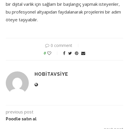
bir
dijital
varlık
için
sağlam
bir
başlangıç
yapmak
isteyenler,
bu
profesyonel
altyapıdan
faydalanarak
projelerini
bir
adım
öteye
taşıyabilir.
0 comment
0
HOBITAVSIYE
previous post
Poodle satın al