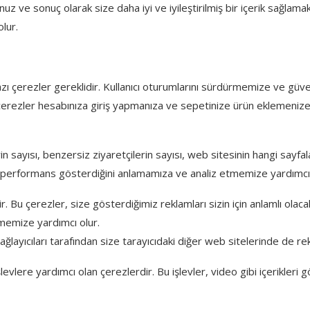
 ve sonuç olarak size daha iyi ve iyileştirilmiş bir içerik sağlamak i
olur.
zı çerezler gereklidir. Kullanıcı oturumlarını sürdürmemize ve güve
u çerezler hesabınıza giriş yapmanıza ve sepetinize ürün eklemeni
n sayısı, benzersiz ziyaretçilerin sayısı, web sitesinin hangi sayfala
iyi performans gösterdiğini anlamamıza ve analiz etmemize yardımcı o
 çerezler, size gösterdiğimiz reklamları sizin için anlamlı olacak şe
tmemize yardımcı olur.
ğlayıcıları tarafından size tarayıcıdaki diğer web sitelerinde de rek
levlere yardımcı olan çerezlerdir. Bu işlevler, video gibi içerikl