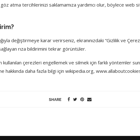
​gibi göz atma tercihlerinizi saklamamıza yardımcı olur, böylece web s
irim?
la değiştirmeye karar verirseniz, ekranınızdaki “Gizlilik ve Çerez Pol
ğlayan rıza bildirimini tekrar görüntüler.
an kullanılan çerezleri engellemek ve silmek için farklı yöntemler sun
lme hakkında daha fazla bilgi için wikipedia.org, www.allaboutcookie
SHARE