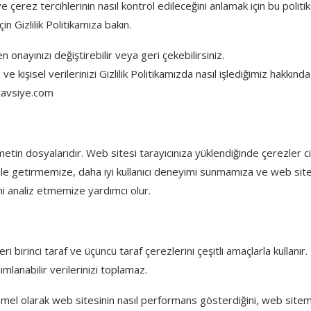
ı ve çerez tercihlerinin nasıl kontrol edileceğini anlamak için bu politik
in Gizlilik Politikamıza bakın.
onayınızı değiştirebilir veya geri çekebilirsiniz.
 kişisel verilerinizi Gizlilik Politikamızda nasıl işlediğimiz hakkında 
itavsiye.com
k metin dosyalarıdır. Web sitesi tarayıcınıza yüklendiğinde çerezler 
ale getirmemize, daha iyi kullanıcı deneyimi sunmamıza ve web sit
ini analiz etmemize yardımcı olur.
 birinci taraf ve üçüncü taraf çerezlerini çeşitli amaçlarla kullanır.
nımlanabilir verilerinizi toplamaz.
emel olarak web sitesinin nasıl performans gösterdiğini, web sitemizl