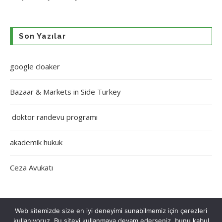
Son Yazılar
google cloaker
Bazaar & Markets in Side Turkey
doktor randevu programı
akademik hukuk
Ceza Avukatı
Web sitemizde size en iyi deneyimi sunabilmemiz için çerezleri
kullanıyoruz. Bu siteyi kullanmaya devam ederseniz, bunu kabul