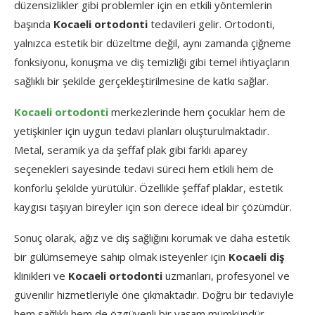
düzensizlikler
gibi
problemler
için
en
etkili
yöntemlerin
başında
Kocaeli
ortodonti
tedavileri
gelir.
Ortodonti,
yalnızca
estetik
bir
düzeltme
değil,
aynı
zamanda
çiğneme
fonksiyonu,
konuşma
ve
diş
temizliği
gibi
temel
ihtiyaçların
sağlıklı
bir
şekilde
gerçekleştirilmesine
de
katkı
sağlar.
Kocaeli
ortodonti
merkezlerinde
hem
çocuklar
hem
de
yetişkinler
için
uygun
tedavi
planları
oluşturulmaktadır.
Metal,
seramik
ya
da
şeffaf
plak
gibi
farklı
aparey
seçenekleri
sayesinde
tedavi
süreci
hem
etkili
hem
de
konforlu
şekilde
yürütülür.
Özellikle
şeffaf
plaklar,
estetik
kaygısı
taşıyan
bireyler
için
son
derece
ideal
bir
çözümdür.
Sonuç
olarak,
ağız
ve
diş
sağlığını
korumak
ve
daha
estetik
bir
gülümsemeye
sahip
olmak
isteyenler
için
Kocaeli
diş
klinikleri
ve
Kocaeli
ortodonti
uzmanları,
profesyonel
ve
güvenilir
hizmetleriyle
öne
çıkmaktadır.
Doğru
bir
tedaviyle
hem
sağlıklı
hem
de
özgüvenli
bir
yaşam
mümkündür.