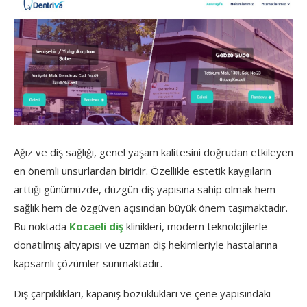
Ağız
ve
diş
sağlığı,
genel
yaşam
kalitesini
doğrudan
etkileyen
en
önemli
unsurlardan
biridir.
Özellikle
estetik
kaygıların
arttığı
günümüzde,
düzgün
diş
yapısına
sahip
olmak
hem
sağlık
hem
de
özgüven
açısından
büyük
önem
taşımaktadır.
Bu
noktada
Kocaeli
diş
klinikleri,
modern
teknolojilerle
donatılmış
altyapısı
ve
uzman
diş
hekimleriyle
hastalarına
kapsamlı
çözümler
sunmaktadır.
Diş
çarpıklıkları,
kapanış
bozuklukları
ve
çene
yapısındaki