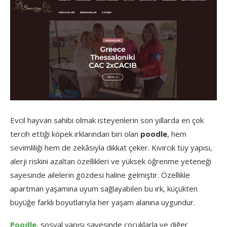
Evcil
hayvan
sahibi
olmak
isteyenlerin
son
yıllarda
en
çok
tercih
ettiği
köpek
ırklarından
biri
olan
poodle
,
hem
sevimliliği
hem
de
zekâsıyla
dikkat
çeker.
Kıvırcık
tüy
yapısı,
alerji
riskini
azaltan
özellikleri
ve
yüksek
öğrenme
yeteneği
sayesinde
ailelerin
gözdesi
haline
gelmiştir.
Özellikle
apartman
yaşamına
uyum
sağlayabilen
bu
ırk,
küçükten
büyüğe
farklı
boyutlarıyla
her
yaşam
alanına
uygundur.
Poodle
,
sosyal
yapısı
sayesinde
çocuklarla
ve
diğer