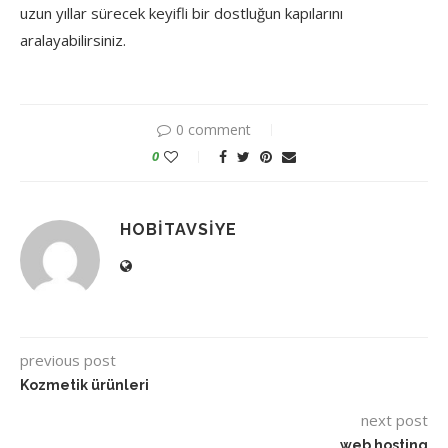
uzun
yıllar
sürecek
keyifli
bir
dostluğun
kapılarını
aralayabilirsiniz.
0 comment
0
HOBITAVSIYE
previous post
Kozmetik ürünleri
next post
web hosting