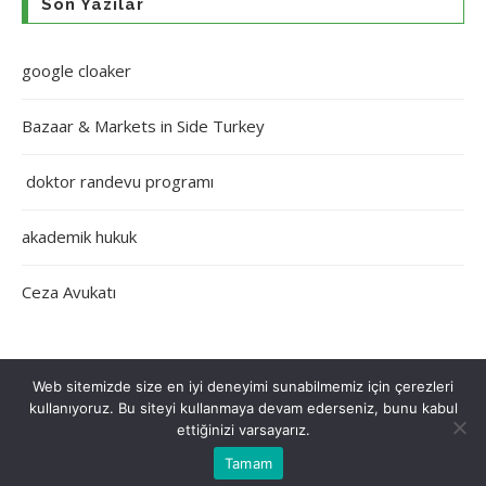
Son Yazılar
google cloaker
Bazaar & Markets in Side Turkey
doktor randevu programı
akademik hukuk
Ceza Avukatı
Web sitemizde size en iyi deneyimi sunabilmemiz için çerezleri
kullanıyoruz. Bu siteyi kullanmaya devam ederseniz, bunu kabul
Çerez Politikası
Gizlilik Politikası
Hakkımızda
İletişim
ettiğinizi varsayarız.
Tamam
Tüm Hakları Saklıdır © 2022