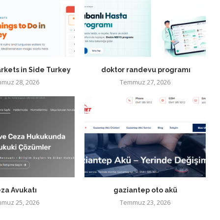
rkets in Side Turkey
doktor randevu programı
muz 28, 2026
Temmuz 27, 2026
za Avukatı
gaziantep oto akü
muz 25, 2026
Temmuz 23, 2026