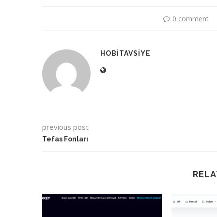
0 comment
HOBITAVSIYE
previous post
Tefas Fonları
RELA