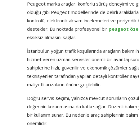
Peugeot marka araçlar, konforlu sürüş deneyimi ve geli
olduğu gibi Peugeot modellerinde de belirli aralıklarl
kontrolü, elektronik aksam incelemeleri ve periyodik b
destekler. Bu noktada profesyonel bir
peugeot özel
eksiksiz almasını sağlar.
İstanbul’un yoğun trafik koşullarında araçların bakım 
hizmet veren uzman servisler önemli bir avantaj suna
sahiplerine hızlı, güvenilir ve ekonomik çözümler sağl
teknisyenler tarafından yapılan detaylı kontroller sa
maliyetli arızaların önüne geçilebilir.
Doğru servis seçimi, yalnızca mevcut sorunların çözül
değerinin korunmasına da katkı sağlar. Düzenli bakım
bir kullanım sunar. Bu nedenle araç sahiplerinin bak
önemlidir.