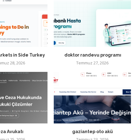
rkets in Side Turkey
doktor randevu programı
muz 28, 2026
Temmuz 27, 2026
za Avukatı
gaziantep oto akü
muz 25, 2026
Temmuz 23, 2026