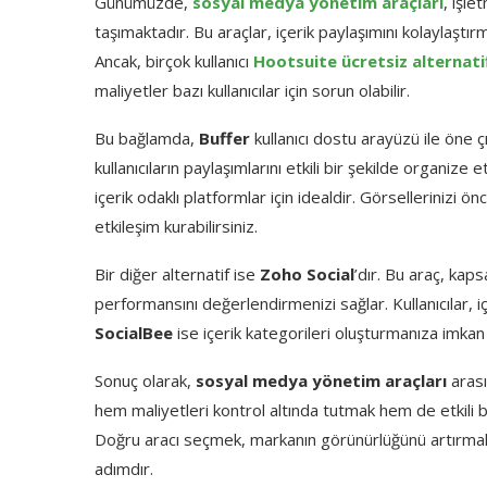
Günümüzde,
sosyal medya yönetim araçları
, işle
taşımaktadır. Bu araçlar, içerik paylaşımını kolaylaştırm
Ancak, birçok kullanıcı
Hootsuite ücretsiz alternatif
maliyetler bazı kullanıcılar için sorun olabilir.
Bu bağlamda,
Buffer
kullanıcı dostu arayüzü ile öne ç
kullanıcıların paylaşımlarını etkili bir şekilde organize
içerik odaklı platformlar için idealdir. Görsellerinizi ö
etkileşim kurabilirsiniz.
Bir diğer alternatif ise
Zoho Social
’dır. Bu araç, kap
performansını değerlendirmenizi sağlar. Kullanıcılar, içe
SocialBee
ise içerik kategorileri oluşturmanıza imkan ta
Sonuç olarak,
sosyal medya yönetim araçları
arası
hem maliyetleri kontrol altında tutmak hem de etkili b
Doğru aracı seçmek, markanın görünürlüğünü artırmak ve
adımdır.