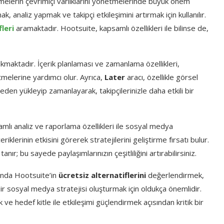
tmelerin çevrimiçi varlıklarını yönetmelerinde büyük önem
ak, analiz yapmak ve takipçi etkileşimini artırmak için kullanılır.
leri
aramaktadır. Hootsuite, kapsamlı özellikleri ile bilinse de,
ıkmaktadır. İçerik planlaması ve zamanlama özellikleri,
 etmelerine yardımcı olur. Ayrıca,
Later
aracı, özellikle görsel
nceden yükleyip zamanlayarak, takipçilerinizle daha etkili bir
samlı analiz ve raporlama özellikleri ile sosyal medya
riklerinin etkisini görerek stratejilerini geliştirme fırsatı bulur.
nır; bu sayede paylaşımlarınızın çeşitliliğini artırabilirsiniz.
nda Hootsuite’in
ücretsiz alternatiflerini
değerlendirmek,
ir sosyal medya stratejisi oluşturmak için oldukça önemlidir.
 hedef kitle ile etkileşimi güçlendirmek açısından kritik bir