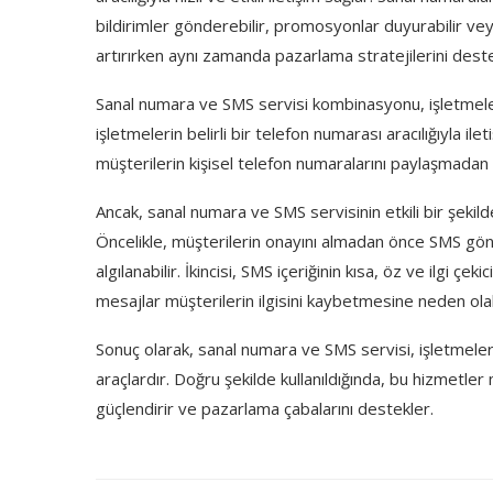
bildirimler gönderebilir, promosyonlar duyurabilir ve
artırırken aynı zamanda pazarlama stratejilerini deste
Sanal numara ve SMS servisi kombinasyonu, işletmele
işletmelerin belirli bir telefon numarası aracılığıyla il
müşterilerin kişisel telefon numaralarını paylaşmadan il
Ancak, sanal numara ve SMS servisinin etkili bir şekilde 
Öncelikle, müşterilerin onayını almadan önce SMS gön
algılanabilir. İkincisi, SMS içeriğinin kısa, öz ve ilgi çe
mesajlar müşterilerin ilgisini kaybetmesine neden olabi
Sonuç olarak, sanal numara ve SMS servisi, işletmelerin
araçlardır. Doğru şekilde kullanıldığında, bu hizmetler
güçlendirir ve pazarlama çabalarını destekler.