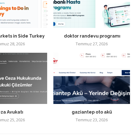
rkets in Side Turkey
doktor randevu programı
muz 28, 2026
Temmuz 27, 2026
za Avukatı
gaziantep oto akü
muz 25, 2026
Temmuz 23, 2026