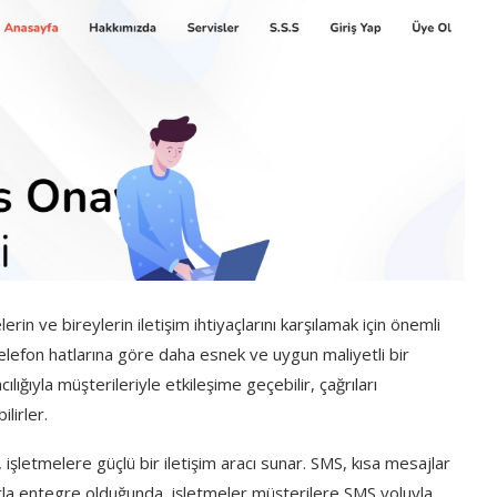
in ve bireylerin iletişim ihtiyaçlarını karşılamak için önemli
telefon hatlarına göre daha esnek ve uygun maliyetli bir
lığıyla müşterileriyle etkileşime geçebilir, çağrıları
lirler.
 işletmelere güçlü bir iletişim aracı sunar. SMS, kısa mesajlar
ralarla entegre olduğunda, işletmeler müşterilere SMS yoluyla