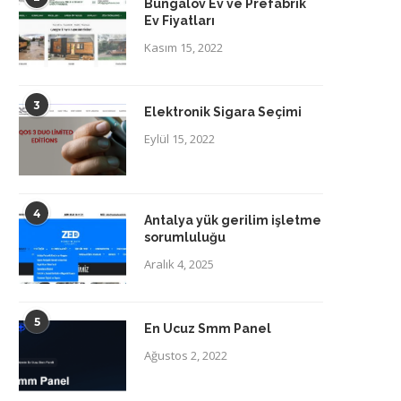
Bungalov Ev ve Prefabrik
Ev Fiyatları
Kasım 15, 2022
3
Elektronik Sigara Seçimi
Eylül 15, 2022
4
Antalya yük gerilim işletme
sorumluluğu
Aralık 4, 2025
5
En Ucuz Smm Panel
Ağustos 2, 2022