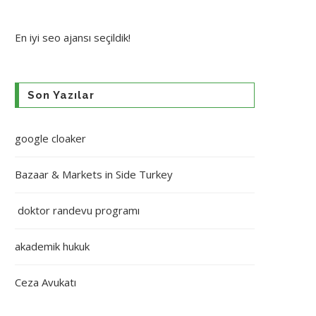
En iyi
seo ajansı
seçildik!
Son Yazılar
google cloaker
Bazaar & Markets in Side Turkey
doktor randevu programı
akademik hukuk
Ceza Avukatı