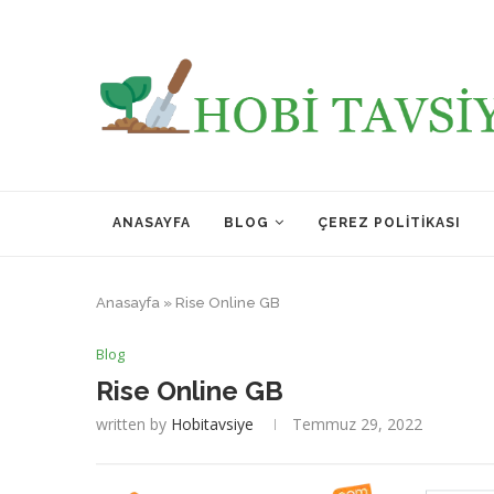
ANASAYFA
BLOG
ÇEREZ POLITIKASI
Anasayfa
»
Rise Online GB
Blog
Rise Online GB
written by
Hobitavsiye
Temmuz 29, 2022