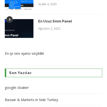
Aralık 4, 2025
5
En Ucuz Smm Panel
Ağustos 2, 2022
En iyi
seo ajansı
seçildik!
Son Yazılar
google cloaker
Bazaar & Markets in Side Turkey