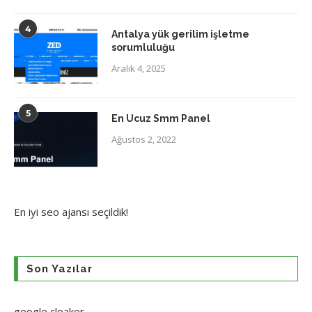
4
Antalya yük gerilim işletme
sorumluluğu
Aralık 4, 2025
5
En Ucuz Smm Panel
Ağustos 2, 2022
En iyi
seo ajansı
seçildik!
Son Yazılar
google cloaker