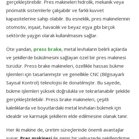
gerçekleştirebilir. Pres makineleri hidrolik, mekanik veya
pnömatik sistemlerle çalışabilir ve farklı kuvvet
kapasitelerine sahip olabilir. Bu esneklik, pres makinelerinin
otomotiv, inşaat, havacılık ve beyaz eşya gibi birçok
sektörde yaygın olarak kullanılmasını sağlar.
Öte yandan,
press brake
, metal levhaların belirli açılarda
ve şekillerde bükülmesini sağlayan özel bir pres makinesi
türüdür. Press brake makineleri, özellikle hassas bükme
işlemleri için tasarlanmıştır ve genellikle CNC (Bilgisayarlı
Sayısal Kontrol) teknolojisi ile donatılmıştır. Bu sayede,
bükme işlemleri yüksek doğrulukla ve tekrarlanabilir şekilde
gerçekleştirilebilir. Press brake makineleri, çeşitli
kalınlıklarda ve boyutlardaki metal levhaları bükmek için
idealdir ve karmaşık şekillerin elde edilmesine olanak tanır.
Her iki makine de, üretim süreçlerinde önemli avantajlar
sunar.
Pres makinesi
ile geniş bir yelpazede şekillendirme