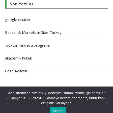
Son Yazılar
google cloaker
Bazaar & Markets in Side Turkey
doktor randevu programı
akademik hukuk
Ceza Avukatı
Web sitemizde size en iyi deneyimi sunabilmemiz için çerezleri
kullanıyoruz. Bu siteyi kullanmaya devam ederseniz, bunu kabul
Çerez Politikası
Gizlilik Politikası
Hakkımızda
İletişim
ettiğinizi varsayarız.
Tamam
Tüm Hakları Saklıdır © 2022