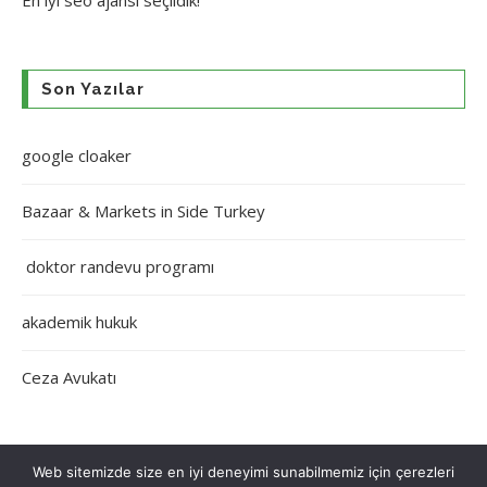
En iyi
seo ajansı
seçildik!
Son Yazılar
google cloaker
Bazaar & Markets in Side Turkey
doktor randevu programı
akademik hukuk
Ceza Avukatı
Web sitemizde size en iyi deneyimi sunabilmemiz için çerezleri