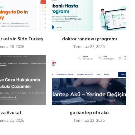
rkets in Side Turkey
doktor randevu programı
muz 28, 2026
Temmuz 27, 2026
za Avukatı
gaziantep oto akü
muz 25, 2026
Temmuz 23, 2026