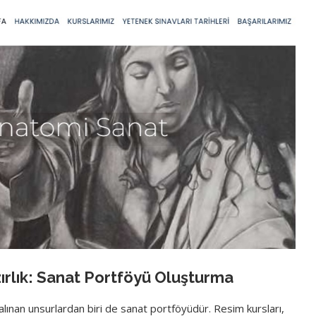
zırlık: Sanat Portföyü Oluşturma
alınan unsurlardan biri de sanat portföyüdür. Resim kursları,