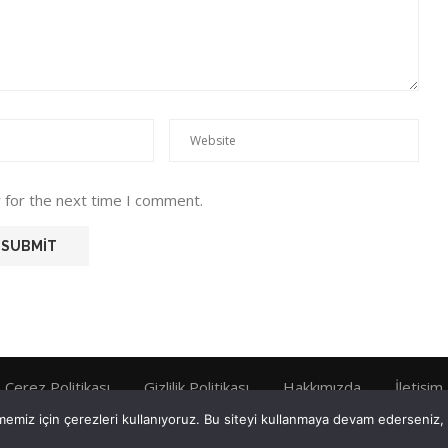
 for the next time I comment.
Çerez Politikası
Gizlilik Politikası
Hakkımızda
İletişim
emiz için çerezleri kullanıyoruz. Bu siteyi kullanmaya devam ederseniz, b
Tüm Hakları Saklıdır © 2022