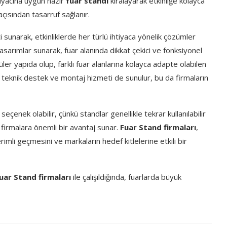
tiyacına uygun hazır
fuar standı
kiralayarak etkinliğe kolayca
çısından tasarruf sağlanır.
 sunarak, etkinliklerde her türlü ihtiyaca yönelik çözümler
asarımlar sunarak, fuar alanında dikkat çekici ve fonksiyonel
üler yapıda olup, farklı fuar alanlarına kolayca adapte olabilen
e teknik destek ve montaj hizmeti de sunulur, bu da firmaların
çenek olabilir, çünkü standlar genellikle tekrar kullanılabilir
n firmalara önemli bir avantaj sunar.
Fuar Stand firmaları
,
rimli geçmesini ve markaların hedef kitlelerine etkili bir
uar Stand firmaları
ile çalışıldığında, fuarlarda büyük