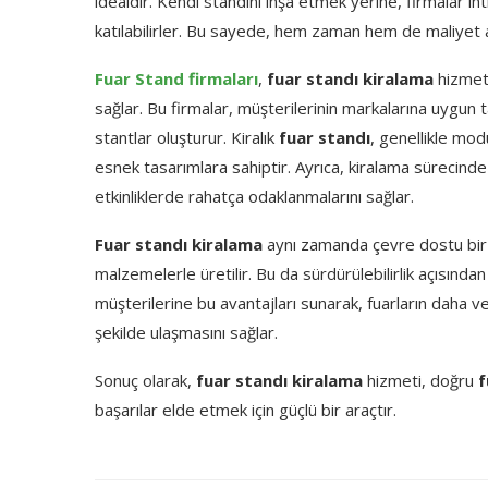
idealdir. Kendi standını inşa etmek yerine, firmalar ih
katılabilirler. Bu sayede, hem zaman hem de maliyet a
Fuar Stand firmaları
,
fuar standı kiralama
hizmeti
sağlar. Bu firmalar, müşterilerinin markalarına uygun t
stantlar oluşturur. Kiralık
fuar standı
, genellikle mod
esnek tasarımlara sahiptir. Ayrıca, kiralama sürecind
etkinliklerde rahatça odaklanmalarını sağlar.
Fuar standı kiralama
aynı zamanda çevre dostu bir se
malzemelerle üretilir. Bu da sürdürülebilirlik açısında
müşterilerine bu avantajları sunarak, fuarların daha ve
şekilde ulaşmasını sağlar.
Sonuç olarak,
fuar standı kiralama
hizmeti, doğru
f
başarılar elde etmek için güçlü bir araçtır.