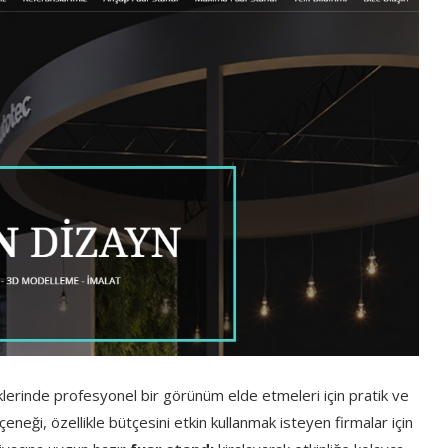
nliklerinde profesyonel bir görünüm elde etmeleri için pratik ve
eneği, özellikle bütçesini etkin kullanmak isteyen firmalar için