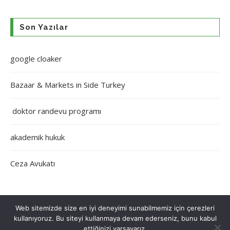
Son Yazılar
google cloaker
Bazaar & Markets in Side Turkey
doktor randevu programı
akademik hukuk
Ceza Avukatı
Web sitemizde size en iyi deneyimi sunabilmemiz için çerezleri
kullanıyoruz. Bu siteyi kullanmaya devam ederseniz, bunu kabul
Çerez Politikası
Gizlilik Politikası
Hakkımızda
İletişim
ettiğinizi varsayarız.