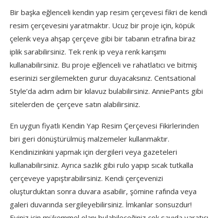
Bir başka eğlenceli kendin yap resim çerçevesi fikri de kendi
resim çerçevesini yaratmaktır. Ucuz bir proje için, köpük
çelenk veya ahşap çerçeve gibi bir tabanın etrafına biraz
iplik sarabilirsiniz. Tek renk ip veya renk karışımı
kullanabilirsiniz. Bu proje eğlenceli ve rahatlatıcı ve bitmiş
eserinizi sergilemekten gurur duyacaksınız. Centsational
Style’da adım adım bir kılavuz bulabilirsiniz. AnniePants gibi
sitelerden de çerçeve satın alabilirsiniz.
En uygun fiyatlı Kendin Yap Resim Çerçevesi Fikirlerinden
biri geri dönüştürülmüş malzemeler kullanmaktır.
Kendinizinkini yapmak için dergileri veya gazeteleri
kullanabilirsiniz. Ayrıca sazlık gibi rulo yapıp sıcak tutkalla
çerçeveye yapıştırabilirsiniz. Kendi çerçevenizi
oluşturduktan sonra duvara asabilir, şömine rafında veya
galeri duvarında sergileyebilirsiniz. İmkanlar sonsuzdur!
Eviniz için mükemmel olanı bulabileceğiniz çok sayıda yaratıcı