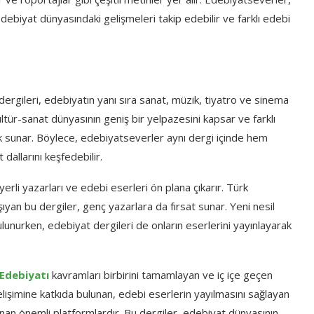
edebiyat dünyasındaki gelişmeleri takip edebilir ve farklı edebi
dergileri, edebiyatın yanı sıra sanat, müzik, tiyatro ve sinema
kültür-sanat dünyasının geniş bir yelpazesini kapsar ve farklı
ilik sunar. Böylece, edebiyatseverler aynı dergi içinde hem
 dallarını keşfedebilir.
rli yazarları ve edebi eserleri ön plana çıkarır. Türk
yan bu dergiler, genç yazarlara da fırsat sunar. Yeni nesil
lunurken, edebiyat dergileri de onların eserlerini yayınlayarak
Edebiyatı
kavramları birbirini tamamlayan ve iç içe geçen
elişimine katkıda bulunan, edebi eserlerin yayılmasını sağlayan
unan önemli platformlardır. Bu dergiler, edebiyat dünyasının