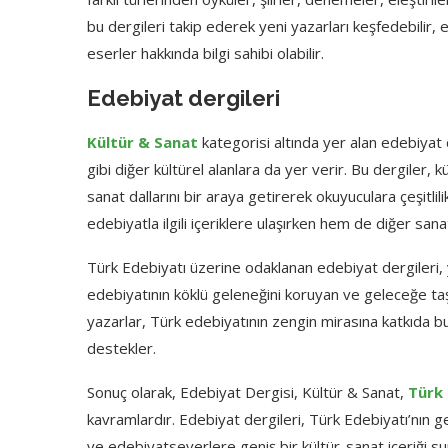
bu dergileri takip ederek yeni yazarları keşfedebilir, 
eserler hakkında bilgi sahibi olabilir.
Edebiyat dergileri
Kültür & Sanat
kategorisi altında yer alan edebiyat 
gibi diğer kültürel alanlara da yer verir. Bu dergiler, 
sanat dallarını bir araya getirerek okuyuculara çeşitl
edebiyatla ilgili içeriklere ulaşırken hem de diğer sanat
Türk Edebiyatı üzerine odaklanan edebiyat dergileri, ye
edebiyatının köklü geleneğini koruyan ve geleceğe taşı
yazarlar, Türk edebiyatının zengin mirasına katkıda bu
destekler.
Sonuç olarak, Edebiyat Dergisi, Kültür & Sanat,
Türk 
kavramlardır. Edebiyat dergileri, Türk Edebiyatı’nın g
ve edebiyatseverlere geniş bir kültür-sanat içeriği s