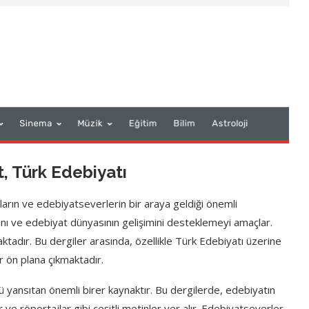
t, Türk Edebiyatı
rların ve edebiyatseverlerin bir araya geldiği önemli
sını ve edebiyat dünyasının gelişimini desteklemeyi amaçlar.
tadır. Bu dergiler arasında, özellikle Türk Edebiyatı üzerine
r ön plana çıkmaktadır.
nü yansıtan önemli birer kaynaktır. Bu dergilerde, edebiyatın
er ve röportajlar gibi çeşitli metinler yer alır. Edebiyatseverler,