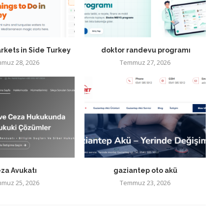
rkets in Side Turkey
doktor randevu programı
muz 28, 2026
Temmuz 27, 2026
za Avukatı
gaziantep oto akü
muz 25, 2026
Temmuz 23, 2026