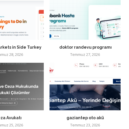
rkets in Side Turkey
doktor randevu programı
muz 28, 2026
Temmuz 27, 2026
za Avukatı
gaziantep oto akü
muz 25, 2026
Temmuz 23, 2026