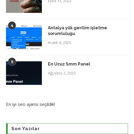
Eylül 15, 2022
4
Antalya yük gerilim işletme
sorumluluğu
Aralık 4, 2025
5
En Ucuz Smm Panel
Ağustos 2, 2022
En iyi
seo ajansı
seçildik!
Son Yazılar