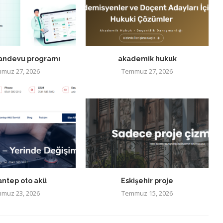
randevu programı
akademik hukuk
muz 27, 2026
Temmuz 27, 2026
antep oto akü
Eskişehir proje
muz 23, 2026
Temmuz 15, 2026