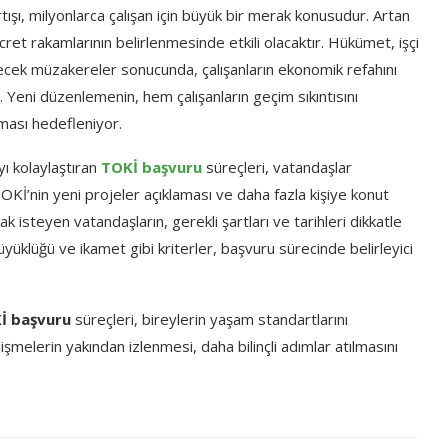
tışı, milyonlarca çalışan için büyük bir merak konusudur. Artan
ret rakamlarının belirlenmesinde etkili olacaktır. Hükümet, işçi
şecek müzakereler sonucunda, çalışanların ekonomik refahını
 Yeni düzenlemenin, hem çalışanların geçim sıkıntısını
ası hedefleniyor.
ayı kolaylaştıran
TOKİ başvuru
süreçleri, vatandaşlar
TOKİ’nin yeni projeler açıklaması ve daha fazla kişiye konut
isteyen vatandaşların, gerekli şartları ve tarihleri dikkatle
yüklüğü ve ikamet gibi kriterler, başvuru sürecinde belirleyici
İ başvuru
süreçleri, bireylerin yaşam standartlarını
şmelerin yakından izlenmesi, daha bilinçli adımlar atılmasını