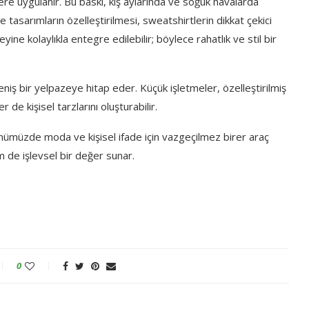
lere uygulanır. Bu baskı, kış aylarında ve soğuk havalarda
e tasarımların özelleştirilmesi, sweatshirtlerin dikkat çekici
ine kolaylıkla entegre edilebilir; böylece rahatlık ve stil bir
geniş bir yelpazeye hitap eder. Küçük işletmeler, özelleştirilmiş
 de kişisel tarzlarını oluşturabilir.
nümüzde moda ve kişisel ifade için vazgeçilmez birer araç
m de işlevsel bir değer sunar.
0