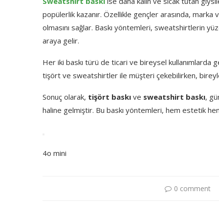
Sweatshirt baskı
ise daha kalın ve sıcak tutan giysi
popülerlik kazanır. Özellikle gençler arasında, marka v
olmasını sağlar. Baskı yöntemleri, sweatshirtlerin yüzey
araya gelir.
Her iki baskı türü de ticari ve bireysel kullanımlarda 
tişört ve sweatshirtler ile müşteri çekebilirken, bireyler
Sonuç olarak,
tişört baskı
ve
sweatshirt baskı
, gü
haline gelmiştir. Bu baskı yöntemleri, hem estetik he
4o mini
0 comment