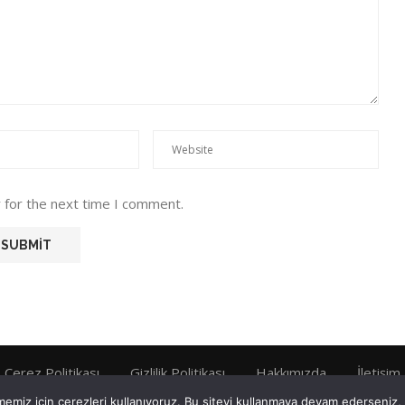
 for the next time I comment.
Çerez Politikası
Gizlilik Politikası
Hakkımızda
İletişim
emiz için çerezleri kullanıyoruz. Bu siteyi kullanmaya devam ederseniz, b
Tüm Hakları Saklıdır © 2022