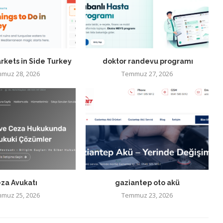
rkets in Side Turkey
doktor randevu programı
muz 28, 2026
Temmuz 27, 2026
za Avukatı
gaziantep oto akü
muz 25, 2026
Temmuz 23, 2026