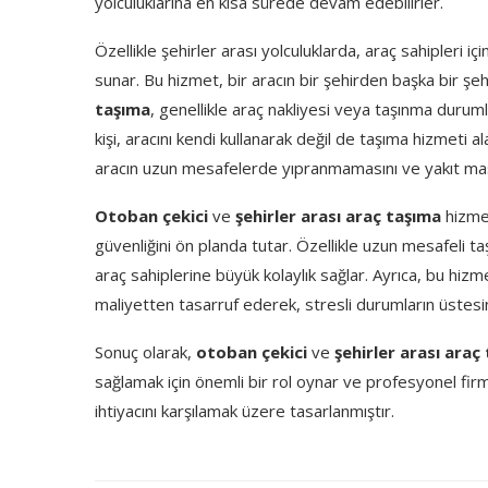
yolculuklarına en kısa sürede devam edebilirler.
Özellikle şehirler arası yolculuklarda, araç sahipleri içi
sunar. Bu hizmet, bir aracın bir şehirden başka bir şeh
taşıma
, genellikle araç nakliyesi veya taşınma durumla
kişi, aracını kendi kullanarak değil de taşıma hizmeti a
aracın uzun mesafelerde yıpranmamasını ve yakıt masr
Otoban çekici
ve
şehirler arası araç taşıma
hizmet
güvenliğini ön planda tutar. Özellikle uzun mesafeli ta
araç sahiplerine büyük kolaylık sağlar. Ayrıca, bu h
maliyetten tasarruf ederek, stresli durumların üstesin
Sonuç olarak,
otoban çekici
ve
şehirler arası araç
sağlamak için önemli bir rol oynar ve profesyonel firm
ihtiyacını karşılamak üzere tasarlanmıştır.