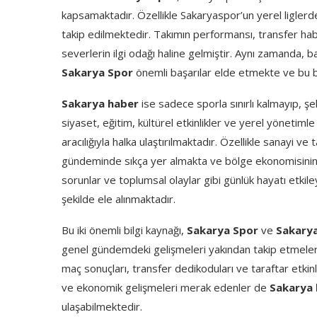
kapsamaktadır. Özellikle Sakaryaspor’un yerel liglerd
takip edilmektedir. Takımın performansı, transfer habe
severlerin ilgi odağı haline gelmiştir. Aynı zamanda, 
Sakarya Spor
önemli başarılar elde etmekte ve bu baş
Sakarya haber
ise sadece sporla sınırlı kalmayıp, ş
siyaset, eğitim, kültürel etkinlikler ve yerel yönetimle 
aracılığıyla halka ulaştırılmaktadır. Özellikle sanayi v
gündeminde sıkça yer almakta ve bölge ekonomisinin na
sorunlar ve toplumsal olaylar gibi günlük hayatı etkil
şekilde ele alınmaktadır.
Bu iki önemli bilgi kaynağı,
Sakarya Spor
ve
Sakary
genel gündemdeki gelişmeleri yakından takip etmelerin
maç sonuçları, transfer dedikoduları ve taraftar etkinl
ve ekonomik gelişmeleri merak edenler de
Sakarya
ulaşabilmektedir.