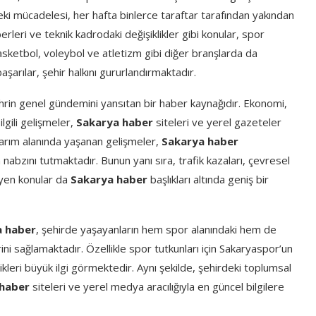
eki mücadelesi, her hafta binlerce taraftar tarafından yakından
rleri ve teknik kadrodaki değişiklikler gibi konular, spor
basketbol, voleybol ve atletizm gibi diğer branşlarda da
arılar, şehir halkını gururlandırmaktadır.
ehrin genel gündemini yansıtan bir haber kaynağıdır. Ekonomi,
ilgili gelişmeler,
Sakarya haber
siteleri ve yerel gazeteler
e tarım alanında yaşanan gelişmeler,
Sakarya haber
bzını tutmaktadır. Bunun yanı sıra, trafik kazaları, çevresel
eyen konular da
Sakarya haber
başlıkları altında geniş bir
a haber
, şehirde yaşayanların hem spor alanındaki hem de
i sağlamaktadır. Özellikle spor tutkunları için Sakaryaspor’un
ikleri büyük ilgi görmektedir. Aynı şekilde, şehirdeki toplumsal
 haber
siteleri ve yerel medya aracılığıyla en güncel bilgilere