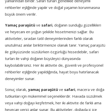
yanlarından biridir. Safari turları genellikle deneyimli
rehberler eşliğinde yapılır ve doğal yaşamın korunmasına
büyük önem verilir.
Yamaç paraşütü
ve
safari
, doğanın sunduğu güzellikleri
ve heyecanı en yoğun şekilde hissetmenizi sağlar. Bu
aktiviteler, sıradan tatil deneyimlerinden farklı olarak
unutulmaz anılar biriktirmenize olanak tanır. Yamaç paraşütü
ile gökyüzünde süzülürken özgürlüğü hissedebilir, safari
turları ile vahşi doğanın büyüleyici dünyasında
kaybolabilirsiniz. Her iki aktivite de, güvenli ve profesyonel
rehberler eşliğinde yapıldığında, hayat boyu hatırlanacak
deneyimler sunar.
Sonuç olarak,
yamaç paraşütü
ve
safari
, macera ve doğa
tutkunları için mükemmel seçeneklerdir. Havada süzülmek
veya vahşi doğayı keşfetmek, her iki aktivite de farklı ama
heyecan verici anlar sunar. Bu aktiviteler, doğayla iç içe