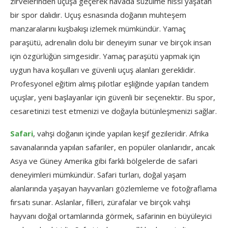
zirvelerinden uçuşa geçerek havada süzülme hissi yaşatan
bir spor dalıdır. Uçuş esnasında doğanın muhteşem
manzaralarını kuşbakışı izlemek mümkündür. Yamaç
paraşütü, adrenalin dolu bir deneyim sunar ve birçok insan
için özgürlüğün simgesidir. Yamaç paraşütü yapmak için
uygun hava koşulları ve güvenli uçuş alanları gereklidir.
Profesyonel eğitim almış pilotlar eşliğinde yapılan tandem
uçuşlar, yeni başlayanlar için güvenli bir seçenektir. Bu spor,
cesaretinizi test etmenizi ve doğayla bütünleşmenizi sağlar.
Safari
, vahşi doğanın içinde yapılan keşif gezileridir. Afrika
savanalarında yapılan safariler, en popüler olanlarıdır, ancak
Asya ve Güney Amerika gibi farklı bölgelerde de safari
deneyimleri mümkündür. Safari turları, doğal yaşam
alanlarında yaşayan hayvanları gözlemleme ve fotoğraflama
fırsatı sunar. Aslanlar, filleri, zürafalar ve birçok vahşi
hayvanı doğal ortamlarında görmek, safarinin en büyüleyici