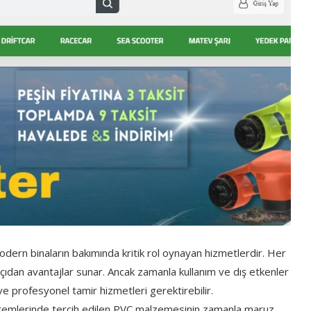
odern binaların bakımında kritik rol oynayan hizmetlerdir. Her
 açıdan avantajlar sunar. Ancak zamanla kullanım ve dış etkenler
e profesyonel tamir hizmetleri gerektirebilir.
istemlerinde tercih edilen PVC malzemesinin zamanla maruz