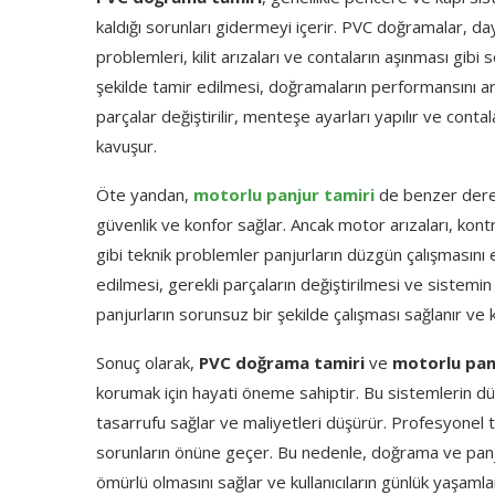
kaldığı sorunları gidermeyi içerir. PVC doğramalar, dayanı
problemleri, kilit arızaları ve contaların aşınması gibi 
şekilde tamir edilmesi, doğramaların performansını art
parçalar değiştirilir, menteşe ayarları yapılır ve conta
kavuşur.
Öte yandan,
motorlu panjur tamiri
de benzer derec
güvenlik ve konfor sağlar. Ancak motor arızaları, kon
gibi teknik problemler panjurların düzgün çalışmasını
edilmesi, gerekli parçaların değiştirilmesi ve sistemin
panjurların sorunsuz bir şekilde çalışması sağlanır ve ku
Sonuç olarak,
PVC doğrama tamiri
ve
motorlu pan
korumak için hayati öneme sahiptir. Bu sistemlerin dü
tasarrufu sağlar ve maliyetleri düşürür. Profesyonel
sorunların önüne geçer. Bu nedenle, doğrama ve panju
ömürlü olmasını sağlar ve kullanıcıların günlük yaşamları