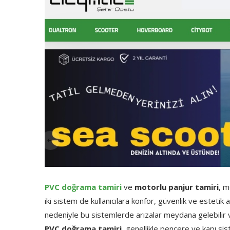
PVC doğrama tamiri
ve
motorlu panjur tamiri
, m
iki sistem de kullanıcılara konfor, güvenlik ve estetik
nedeniyle bu sistemlerde arızalar meydana gelebilir v
PVC doğrama tamiri
, genellikle pencere ve kapı s