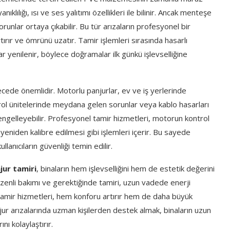
klılığı, ısı ve ses yalıtımı özellikleri ile bilinir. Ancak menteşe
sorunlar ortaya çıkabilir. Bu tür arızaların profesyonel bir
ırır ve ömrünü uzatır. Tamir işlemleri sırasında hasarlı
lar yenilenir, böylece doğramalar ilk günkü işlevselliğine
ede önemlidir. Motorlu panjurlar, ev ve iş yerlerinde
trol ünitelerinde meydana gelen sorunlar veya kablo hasarları
 engelleyebilir. Profesyonel tamir hizmetleri, motorun kontrol
 yeniden kalibre edilmesi gibi işlemleri içerir. Bu sayede
llanıcıların güvenliği temin edilir.
jur tamiri
, binaların hem işlevselliğini hem de estetik değerini
zenli bakımı ve gerektiğinde tamiri, uzun vadede enerji
 tamir hizmetleri, hem konforu artırır hem de daha büyük
r arızalarında uzman kişilerden destek almak, binaların uzun
nı kolaylaştırır.