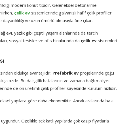
llanıldığı modern konut tipidir. Geleneksel betonarme
ilirken,
çelik ev
sistemlerinde galvanizli hafif çelik profiller
e dayanıklılığı ve uzun ömürlü olmasıyla öne çıkar.
dağ evi, yazlık gibi çeşitli yaşam alanlarında da tercih
ları, sosyal tesisler ve ofis binalarında da
çelik ev
sistemleri
sı
sından oldukça avantajlıdır.
Prefabrik ev
projelerinde çoğu
dukça azdır. Bu da işçilik hatalarının ve zamana bağlı maliyet
rinde de ön üretimli çelik profiller sayesinde kurulum hızlıdır.
neksel yapılara göre daha ekonomiktir. Ancak aralarında bazı
a uygundur. Özellikle tek katlı yapılarda çok cazip fiyatlarla