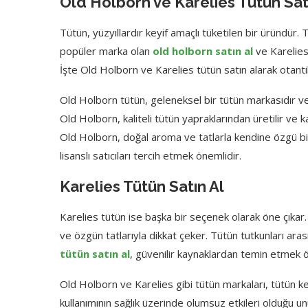
Old Holborn ve Karelies Tütün Satı
Tütün, yüzyıllardır keyif amaçlı tüketilen bir üründür. T
popüler marka olan
old holborn satın al
ve Karelies
İşte Old Holborn ve Karelies tütün satın alarak otant
Old Holborn tütün, geleneksel bir tütün markasıdır ve t
Old Holborn, kaliteli tütün yapraklarından üretilir ve ka
Old Holborn, doğal aroma ve tatlarla kendine özgü bir 
lisanslı satıcıları tercih etmek önemlidir.
Karelies Tütün Satın Al
Karelies tütün ise başka bir seçenek olarak öne çıkar
ve özgün tatlarıyla dikkat çeker. Tütün tutkunları arasınd
tütün satın al
, güvenilir kaynaklardan temin etmek ö
Old Holborn ve Karelies gibi tütün markaları, tütün key
kullanımının sağlık üzerinde olumsuz etkileri olduğu un