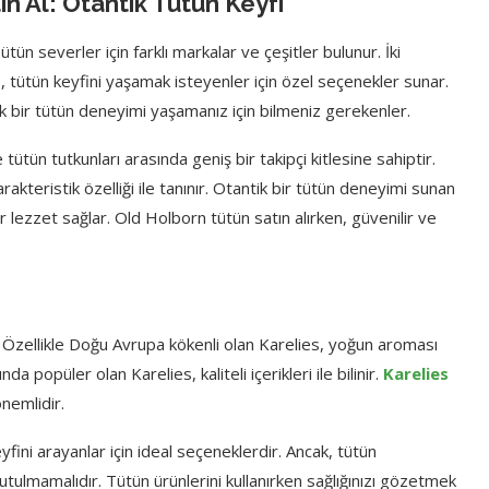
n Al: Otantik Tütün Keyfi
ütün severler için farklı markalar ve çeşitler bulunur. İki
, tütün keyfini yaşamak isteyenler için özel seçenekler sunar.
ik bir tütün deneyimi yaşamanız için bilmeniz gerekenler.
ütün tutkunları arasında geniş bir takipçi kitlesine sahiptir.
rakteristik özelliği ile tanınır. Otantik bir tütün deneyimi sunan
lezzet sağlar. Old Holborn tütün satın alırken, güvenilir ve
. Özellikle Doğu Avrupa kökenli olan Karelies, yoğun aroması
a popüler olan Karelies, kaliteli içerikleri ile bilinir.
Karelies
nemlidir.
fini arayanlar için ideal seçeneklerdir. Ancak, tütün
utulmamalıdır. Tütün ürünlerini kullanırken sağlığınızı gözetmek