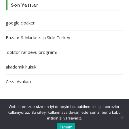
Son Yazılar
google cloaker
Bazaar & Markets in Side Turkey
doktor randevu programı
akademik hukuk
Ceza Avukatı
Web sitemizde size en iyi deneyimi sunabilmemiz için çerezleri
kullanıyoruz. Bu siteyi kullanmaya devam ederseniz, bunu kabul
Çerez Politikası
Gizlilik Politikası
Hakkımızda
İletişim
ettiğinizi varsayarız.
Tamam
Tüm Hakları Saklıdır © 2022