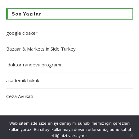
Son Yazılar
google cloaker
Bazaar & Markets in Side Turkey
doktor randevu programı
akademik hukuk
Ceza Avukatı
Web sitemizde size en iyi deneyimi sunabilmemiz için çerezleri
kullanıyoruz. Bu siteyi kullanmaya devam ederseniz, bunu kabul
Çerez Politikası
Gizlilik Politikası
Hakkımızda
İletişim
ettiğinizi varsayarız.