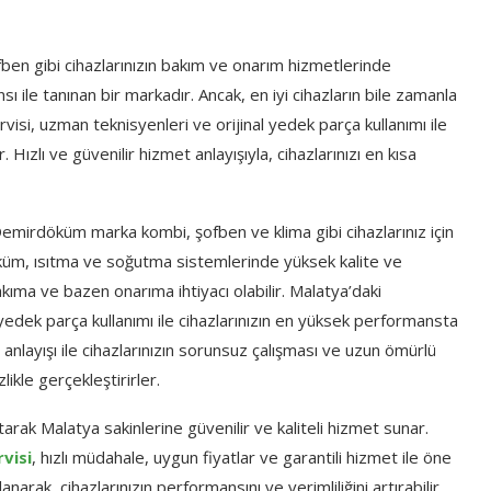
ben gibi cihazlarınızın bakım ve onarım hizmetlerinde
ı ile tanınan bir markadır. Ancak, en iyi cihazların bile zamanla
rvisi, uzman teknisyenleri ve orijinal yedek parça kullanımı ile
r. Hızlı ve güvenilir hizmet anlayışıyla, cihazlarınızı en kısa
mirdöküm marka kombi, şofben ve klima gibi cihazlarınız için
üm, ısıtma ve soğutma sistemlerinde yüksek kalite ve
 bakıma ve bazen onarıma ihtiyacı olabilir. Malatya’daki
 yedek parça kullanımı ile cihazlarınızın en yüksek performansta
anlayışı ile cihazlarınızın sorunsuz çalışması ve uzun ömürlü
likle gerçekleştirirler.
rak Malatya sakinlerine güvenilir ve kaliteli hizmet sunar.
visi
, hızlı müdahale, uygun fiyatlar ve garantili hizmet ile öne
arak, cihazlarınızın performansını ve verimliliğini artırabilir,