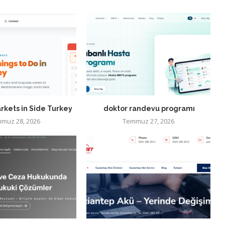
rkets in Side Turkey
doktor randevu programı
muz 28, 2026
Temmuz 27, 2026