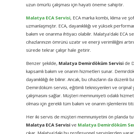
uzun ömürlü çalışması için hayati öneme sahiptir.
Malatya ECA Servisi
, ECA marka kombi, klima ve şof
uzmanlaşmıştır. ECA, dayanıklılığı ve yüksek performans
bakım ve onarıma ihtiyacı olabilir. Malatya’daki ECA se
cihazlarınızın ömrünü uzatır ve enerji verimliliğini artırı
sürede tekrar çalışır hale getirir.
Benzer şekilde,
Malatya Demirdöküm Servisi
de De
kapsamlı bakım ve onarım hizmetleri sunar. Demirdök
dayanıklılığı ile bilinir. Ancak, bu cihazların da düzenli
Demirdöküm servisi, eğitimli teknisyenleri ve orijinal
çalışmasını sağlar. Müşteri memnuniyeti odaklı hizmet 
olması için gerekli tüm bakım ve onarım işlemlerini titiz
Her iki servis de müşteri memnuniyetini ön planda tuta
Malatya ECA Servisi
ve
Malatya Demirdöküm Ser
çıkar. Malatya’daki bu profesyonel servislerden yararlan