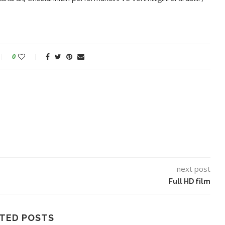
0
next post
Full HD film
TED POSTS