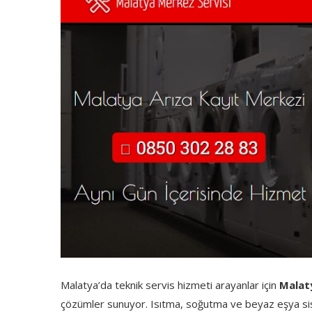
Malatya’da teknik servis hizmeti arayanlar için
Malaty
çözümler sunuyor. Isıtma, soğutma ve beyaz eşya siste