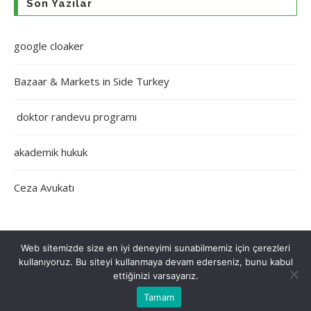
Son Yazılar
google cloaker
Bazaar & Markets in Side Turkey
doktor randevu programı
akademik hukuk
Ceza Avukatı
Web sitemizde size en iyi deneyimi sunabilmemiz için çerezleri
kullanıyoruz. Bu siteyi kullanmaya devam ederseniz, bunu kabul
Çerez Politikası
Gizlilik Politikası
Hakkımızda
İletişim
ettiğinizi varsayarız.
Tamam
Tüm Hakları Saklıdır © 2022