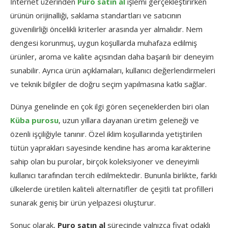
İnternet üzerinden
Puro satın al
işlemi gerçekleştirirken
ürünün orijinalliği, saklama standartları ve satıcının
güvenilirliği öncelikli kriterler arasında yer almalıdır. Nem
dengesi korunmuş, uygun koşullarda muhafaza edilmiş
ürünler, aroma ve kalite açısından daha başarılı bir deneyim
sunabilir. Ayrıca ürün açıklamaları, kullanıcı değerlendirmeleri
ve teknik bilgiler de doğru seçim yapılmasına katkı sağlar.
Dünya genelinde en çok ilgi gören seçeneklerden biri olan
Küba purosu
, uzun yıllara dayanan üretim geleneği ve
özenli işçiliğiyle tanınır. Özel iklim koşullarında yetiştirilen
tütün yaprakları sayesinde kendine has aroma karakterine
sahip olan bu purolar, birçok koleksiyoner ve deneyimli
kullanıcı tarafından tercih edilmektedir. Bununla birlikte, farklı
ülkelerde üretilen kaliteli alternatifler de çeşitli tat profilleri
sunarak geniş bir ürün yelpazesi oluşturur.
Sonuç olarak,
Puro satın al
sürecinde yalnızca fiyat odaklı