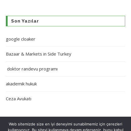
Son Yazılar
google cloaker
Bazaar & Markets in Side Turkey
doktor randevu programı
akademik hukuk
Ceza Avukatı
Web sitemizde size en iyi deneyimi sunabilmemiz için çerezleri
kullanıyoruz. Bu siteyi kullanmaya devam ederseniz, bunu kabul