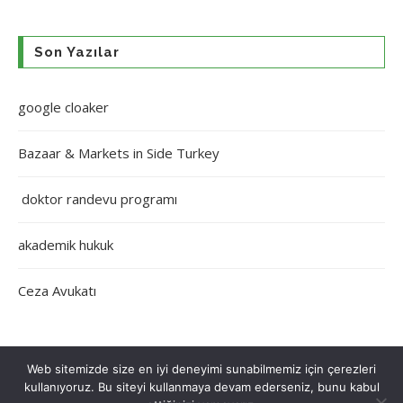
Son Yazılar
google cloaker
Bazaar & Markets in Side Turkey
doktor randevu programı
akademik hukuk
Ceza Avukatı
Web sitemizde size en iyi deneyimi sunabilmemiz için çerezleri
kullanıyoruz. Bu siteyi kullanmaya devam ederseniz, bunu kabul
Çerez Politikası
Gizlilik Politikası
Hakkımızda
İletişim