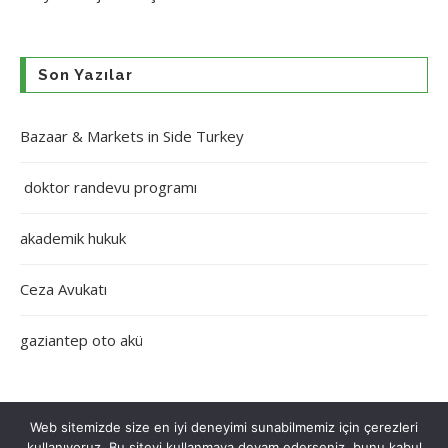
Son Yazılar
Bazaar & Markets in Side Turkey
doktor randevu programı
akademik hukuk
Ceza Avukatı
gaziantep oto akü
Web sitemizde size en iyi deneyimi sunabilmemiz için çerezleri
kullanıyoruz. Bu siteyi kullanmaya devam ederseniz, bunu kabul