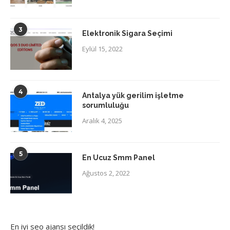
3
Elektronik Sigara Seçimi
Eylül 15, 2022
4
Antalya yük gerilim işletme
sorumluluğu
Aralık 4, 2025
5
En Ucuz Smm Panel
Ağustos 2, 2022
En iyi
seo ajansı
seçildik!