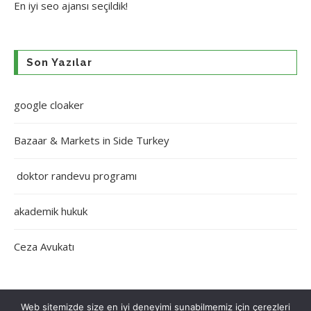
En iyi
seo ajansı
seçildik!
Son Yazılar
google cloaker
Bazaar & Markets in Side Turkey
doktor randevu programı
akademik hukuk
Ceza Avukatı
Web sitemizde size en iyi deneyimi sunabilmemiz için çerezleri