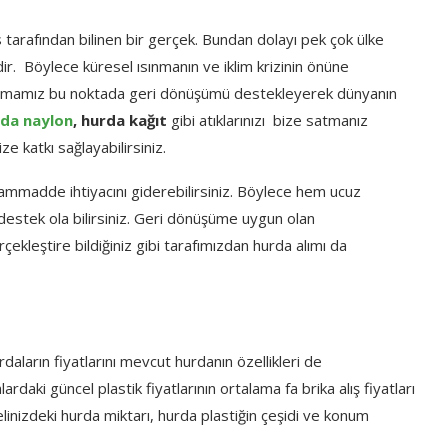
es tarafından bilinen bir gerçek. Bundan dolayı pek çok ülke
dir. Böylece küresel ısınmanın ve iklim krizinin önüne
 firmamız bu noktada geri dönüşümü destekleyerek dünyanın
da naylon
, hurda kağıt
gibi atıklarınızı bize satmanız
katkı sağlayabilirsiniz.
 hammadde ihtiyacını giderebilirsiniz. Böylece hem ucuz
stek ola bilirsiniz. Geri dönüşüme uygun olan
çekleştire bildiğiniz gibi tarafımızdan hurda alımı da
daların fiyatlarını mevcut hurdanın özellikleri de
ardaki güncel plastik fiyatlarının ortalama fa brika alış fiyatları
 elinizdeki hurda miktarı, hurda plastiğin çeşidi ve konum