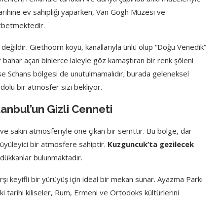
arihine ev sahipliği yaparken, Van Gogh Müzesi ve
ezbetmektedir.
ı değildir. Giethoorn köyü, kanallarıyla ünlü olup “Doğu Venedik”
 bahar açan binlerce laleyle göz kamaştıran bir renk şöleni
e Schans bölgesi de unutulmamalıdır; burada geleneksel
 dolu bir atmosfer sizi bekliyor.
anbul’un Gizli Cenneti
 ve sakin atmosferiyle öne çıkan bir semttir. Bu bölge, dar
 büyüleyici bir atmosfere sahiptir.
Kuzguncuk’ta gezilecek
k dükkanlar bulunmaktadır.
 keyifli bir yürüyüş için ideal bir mekan sunar. Ayazma Parkı
ki tarihi kiliseler, Rum, Ermeni ve Ortodoks kültürlerini