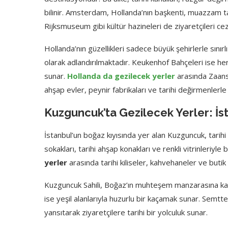
bilinir. Amsterdam, Hollanda’nın başkenti, muazzam t
Rijksmuseum gibi kültür hazineleri de ziyaretçileri c
Hollanda’nın güzellikleri sadece büyük şehirlerle sınırl
olarak adlandırılmaktadır. Keukenhof Bahçeleri ise her
sunar.
Hollanda da gezilecek yerler
arasında Zaans
ahşap evler, peynir fabrikaları ve tarihi değirmenlerle
Kuzguncuk’ta Gezilecek Yerler: İst
İstanbul’un boğaz kıyısında yer alan Kuzguncuk, tarihi
sokakları, tarihi ahşap konakları ve renkli vitrinleriyle
yerler
arasında tarihi kiliseler, kahvehaneler ve buti
Kuzguncuk Sahili, Boğaz’ın muhteşem manzarasına karşı
ise yeşil alanlarıyla huzurlu bir kaçamak sunar. Semtte
yansıtarak ziyaretçilere tarihi bir yolculuk sunar.