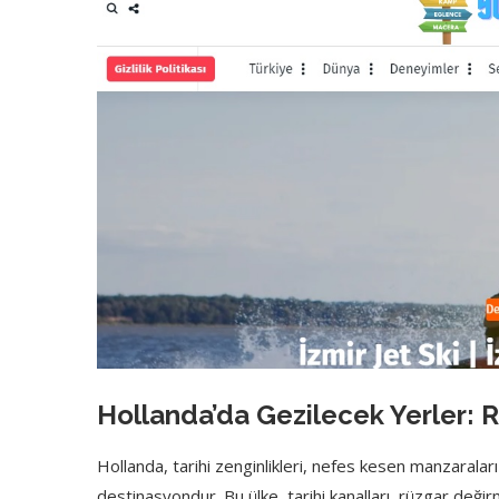
Hollanda’da Gezilecek Yerler: Re
Hollanda, tarihi zenginlikleri, nefes kesen manzaraları
destinasyondur. Bu ülke, tarihi kanalları, rüzgar değir