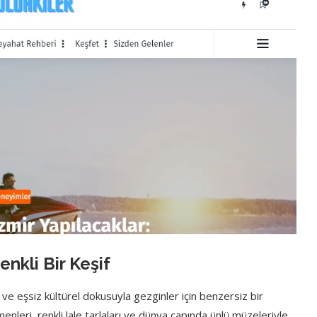
nkli Bir Keşif
 ve eşsiz kültürel dokusuyla gezginler için benzersiz bir
menleri, renkli lale tarlaları ve dünya çapında ünlü müzeleriyle