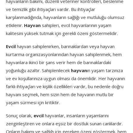
hayvanların bakımı, düzenli veteriner kontrolleri, beslenme
ve temizlik gibi ihtiyaçları vardır. Bu ihtiyaçlar
karşılanmadığında, hayvanların sağlığı ve mutluluğu olumsuz
etkilenir.
Hayvan
sahipleri, evcil hayvanlarının yaşam
kalitesini yüksek tutmak için gerekli özeni göstermelidir.
Evcil
hayvan sahiplenirken, barınaklardan veya hayvan
kurtarma organizasyonlarından hayvan sahiplenmek, hem
hayvanlara ikinci bir şans verir hem de barınaklardaki
yoğunluğu azaltır. Sahiplenilecek
hayvan
ın yaşam tarzınıza
ve ev koşullarınıza uygun olması da önemlidir. Her hayvanın
farklı ihtiyaçları ve kişilik özellikleri vardır, bu nedenle doğru
hayvanı seçmek, hem sizin hem de hayvanın mutlu bir
yaşam sürmesi için kritiktir.
Sonuç olarak,
evcil
hayvanlar, insanların yaşamlarını
zenginleştiren ve onlara eşsiz bir dostluk sunan canlılardır.
Onların bakımı ve sağlığı için gereken özeni göstermek, hem