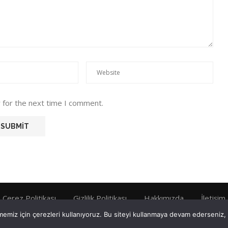
 for the next time I comment.
Çerez Politikası
Gizlilik Politikası
Hakkımızda
İletişim
emiz için çerezleri kullanıyoruz. Bu siteyi kullanmaya devam ederseniz, b
Tüm Hakları Saklıdır © 2022