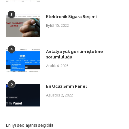
3
Elektronik Sigara Seçimi
Eylül 15, 2022
4
Antalya yük gerilim işletme
sorumluluğu
Aralık 4, 2025
5
En Ucuz Smm Panel
Ağustos 2, 2022
En iyi
seo ajansı
seçildik!