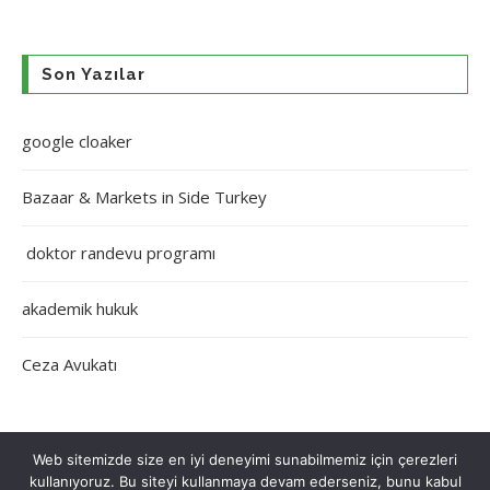
Son Yazılar
google cloaker
Bazaar & Markets in Side Turkey
doktor randevu programı
akademik hukuk
Ceza Avukatı
Web sitemizde size en iyi deneyimi sunabilmemiz için çerezleri
kullanıyoruz. Bu siteyi kullanmaya devam ederseniz, bunu kabul