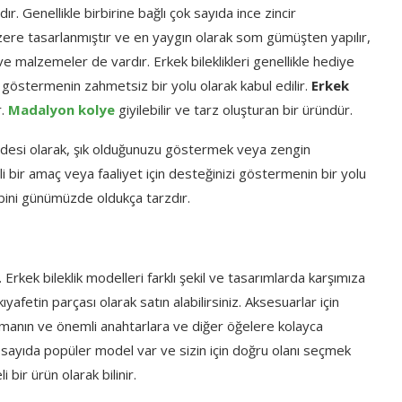
dır. Genellikle birbirine bağlı çok sayıda ince zincir
 üzere tasarlanmıştır ve en yaygın olarak som gümüşten yapılır,
r ve malzemeler de vardır. Erkek bileklikleri genellikle hediye
zi göstermenin zahmetsiz bir yolu olarak kabul edilir.
Erkek
r.
Madalyon kolye
giyilebilir ve tarz oluşturan bir üründür.
 ifadesi olarak, şık olduğunuzu göstermek veya zengin
rli bir amaç veya faaliyet için desteğinizi göstermenin bir yolu
bini günümüzde oldukça tarzdır.
Erkek bileklik modelleri farklı şekil ve tasarımlarda karşımıza
yafetin parçası olarak satın alabilirsiniz. Aksesuarlar için
almanın ve önemli anahtarlara ve diğer öğelere kolayca
ok sayıda popüler model var ve sizin için doğru olanı seçmek
i bir ürün olarak bilinir.