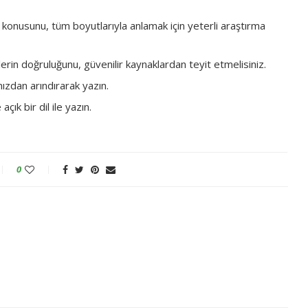
n konusunu, tüm boyutlarıyla anlamak için yeterli araştırma
lerin doğruluğunu, güvenilir kaynaklardan teyit etmelisiniz.
nızdan arındırarak yazın.
çık bir dil ile yazın.
0