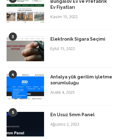
Bungalov Ev ve Prefabrik
Ev Fiyatları
Kasım 15, 2022
3
Elektronik Sigara Seçimi
Eylül 15, 2022
4
Antalya yük gerilim işletme
sorumluluğu
Aralık 4, 2025
5
En Ucuz Smm Panel
Ağustos 2, 2022