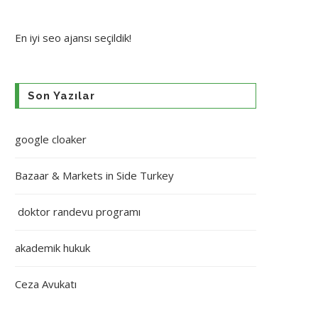
En iyi
seo ajansı
seçildik!
Son Yazılar
google cloaker
Bazaar & Markets in Side Turkey
doktor randevu programı
akademik hukuk
Ceza Avukatı