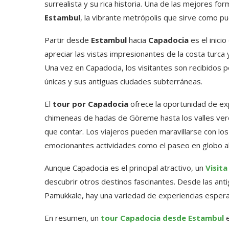
surrealista y su rica historia. Una de las mejores f
Estambul
, la vibrante metrópolis que sirve como pu
Partir desde
Estambul
hacia
Capadocia
es el inici
apreciar las vistas impresionantes de la costa turca
Una vez en Capadocia, los visitantes son recibidos 
únicas y sus antiguas ciudades subterráneas.
El
tour por Capadocia
ofrece la oportunidad de ex
chimeneas de hadas de Göreme hasta los valles verde
que contar. Los viajeros pueden maravillarse con los 
emocionantes actividades como el paseo en globo a
Aunque Capadocia es el principal atractivo, un
Visit
descubrir otros destinos fascinantes. Desde las ant
Pamukkale, hay una variedad de experiencias esperand
En resumen, un
tour Capadocia desde Estambul
e