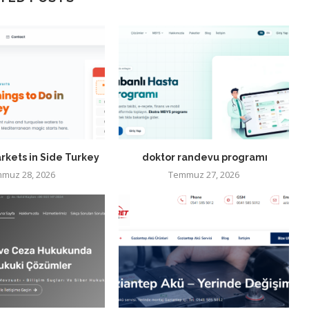
rkets in Side Turkey
doktor randevu programı
muz 28, 2026
Temmuz 27, 2026