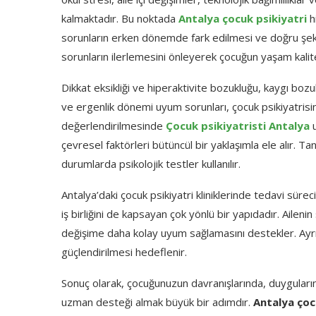
kalmaktadır. Bu noktada
Antalya çocuk psikiyatri
h
sorunların erken dönemde fark edilmesi ve doğru şeki
sorunların ilerlemesini önleyerek çocuğun yaşam kalites
Dikkat eksikliği ve hiperaktivite bozukluğu, kaygı boz
ve ergenlik dönemi uyum sorunları, çocuk psikiyatrisinin
değerlendirilmesinde
Çocuk psikiyatristi Antalya
u
çevresel faktörleri bütüncül bir yaklaşımla ele alır. 
durumlarda psikolojik testler kullanılır.
Antalya’daki çocuk psikiyatri kliniklerinde tedavi süreci
iş birliğini de kapsayan çok yönlü bir yapıdadır. Ailen
değişime daha kolay uyum sağlamasını destekler. Ayrı
güçlendirilmesi hedeflenir.
Sonuç olarak, çocuğunuzun davranışlarında, duyguları
uzman desteği almak büyük bir adımdır.
Antalya çoc