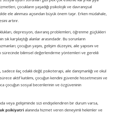
izmetleri, çocukların yaşadığı psikolojik ve davranışsal
lde ele alınması açısından büyük önem taşır. Erken müdahale,
ini artırır.
uklukları, depresyon, davranış problemleri, öğrenme güçlükleri
 sık karşılaştığı alanlar arasındadır. Bu sorunların
zmanları; çocuğun yaşını, gelişim düzeyini, aile yapısını ve
Tanı sürecinde bilimsel değerlendirme yöntemleri ve gerekli
, sadece ilaç odaklı değil; psikoterapi, aile danışmanlığı ve okul
in sürece aktif katılımı, çocuğun kendini güvende hissetmesini ve
ca çocuğun sosyal becerilerinin ve özgüveninin
nda veya gelişiminde sizi endişelendiren bir durum varsa,
uk psikiyatri
alanında hizmet veren deneyimli hekimler ve