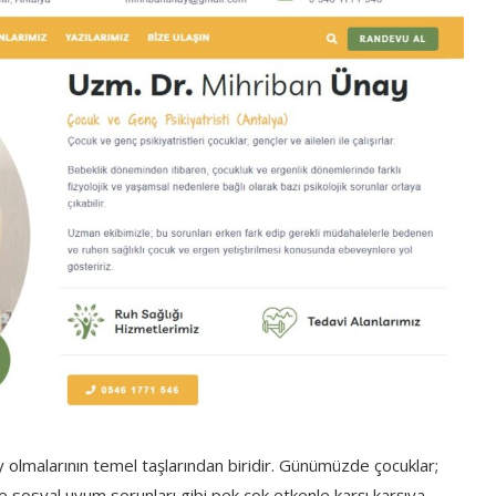
rey olmalarının temel taşlarından biridir. Günümüzde çocuklar;
r ve sosyal uyum sorunları gibi pek çok etkenle karşı karşıya