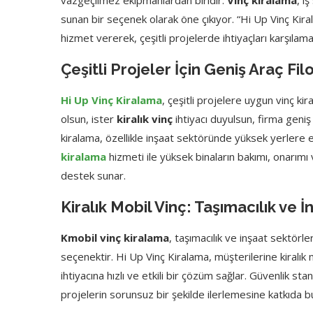
vazgeçilmez ekipmanlardan biridir.
Vinç kiralama
, i
sunan bir seçenek olarak öne çıkıyor. “Hi Up Vinç Kiral
hizmet vererek, çeşitli projelerde ihtiyaçları karşılam
Çeşitli Projeler İçin Geniş Araç Fil
Hi Up Vinç Kiralama
, çeşitli projelere uygun vinç ki
olsun, ister
kiralık vinç
ihtiyacı duyulsun, firma geniş 
kiralama, özellikle inşaat sektöründe yüksek yerlere 
kiralama
hizmeti ile yüksek binaların bakımı, onarımı 
destek sunar.
Kiralık Mobil Vinç: Taşımacılık ve
Kmobil vinç kiralama
, taşımacılık ve inşaat sektörle
seçenektir. Hi Up Vinç Kiralama, müşterilerine kiralık 
ihtiyacına hızlı ve etkili bir çözüm sağlar. Güvenlik st
projelerin sorunsuz bir şekilde ilerlemesine katkıda b