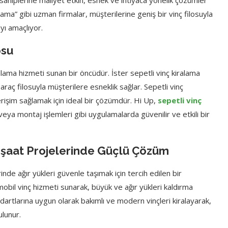
ş sahiplerine maliyet etkin, esnek ve ihtiyaca yönelik çözümler
ama” gibi uzman firmalar, müşterilerine geniş bir vinç filosuyla
ayı amaçlıyor.
osu
ralama hizmeti sunan bir öncüdür. İster sepetli vinç kiralama
araç filosuyla müşterilere esneklik sağlar. Sepetli vinç
erişim sağlamak için ideal bir çözümdür. Hi Up,
sepetli vinç
veya montaj işlemleri gibi uygulamalarda güvenilir ve etkili bir
 İnşaat Projelerinde Güçlü Çözüm
rinde ağır yükleri güvenle taşımak için tercih edilen bir
mobil vinç hizmeti sunarak, büyük ve ağır yükleri kaldırma
andartlarına uygun olarak bakımlı ve modern vinçleri kiralayarak,
ulunur.