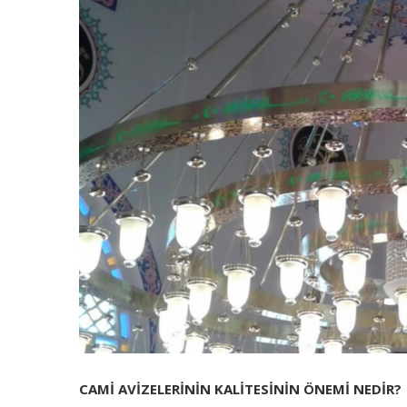
CAMİ AVİZELERİNİN KALİTESİNİN ÖNEMİ NEDİR?