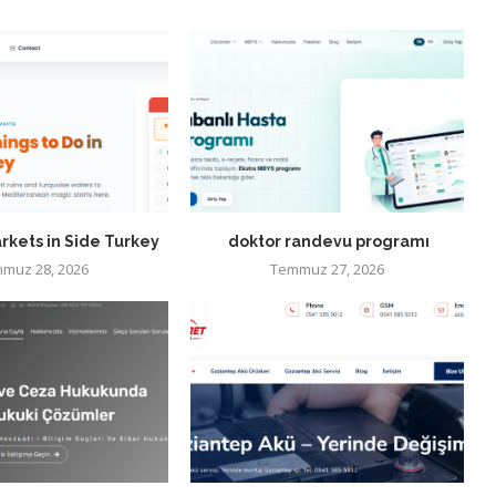
rkets in Side Turkey
doktor randevu programı
muz 28, 2026
Temmuz 27, 2026