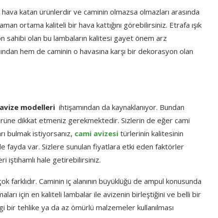
lı hava katan ürünlerdir ve caminin olmazsa olmazları arasında
man ortama kaliteli bir hava kattığını görebilirsiniz. Etrafa ışık
n sahibi olan bu lambaların kalitesi gayet önem arz
mından hem de caminin o havasına karşı bir dekorasyon olan
avize modelleri
ihtişamından da kaynaklanıyor. Bundan
ürüne dikkat etmeniz gerekmektedir. Sizlerin de eğer cami
arı bulmak istiyorsanız,
cami avizesi
türlerinin kalitesinin
e fayda var. Sizlere sunulan fiyatlara etki eden faktörler
 iştihamlı hale getirebilirsiniz.
 çok farklıdır. Caminin iç alanının büyüklüğü de ampul konusunda
arı için en kaliteli lambalar ile avizenin birleştiğini ve belli bir
i bir tehlike ya da az ömürlü malzemeler kullanılması