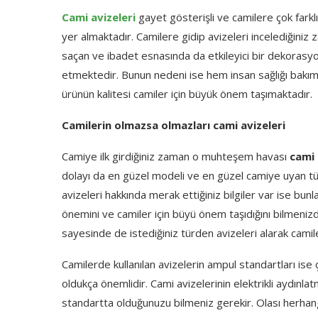
Cami avizeleri
gayet gösterişli ve camilere çok fark
yer almaktadır. Camilere gidip avizeleri incelediğiniz za
saçan ve ibadet esnasında da etkileyici bir dekorasyo
etmektedir. Bunun nedeni ise hem insan sağlığı bakı
ürünün kalitesi camiler için büyük önem taşımaktadır.
Camilerin olmazsa olmazları cami avizeleri
Camiye ilk girdiğiniz zaman o muhteşem havası
cami 
dolayı da en güzel modeli ve en güzel camiye uyan t
avizeleri hakkında merak ettiğiniz bilgiler var ise bunl
önemini ve camiler için büyü önem taşıdığını bilmenizd
sayesinde de istediğiniz türden avizeleri alarak camileri
Camilerde kullanılan avizelerin ampul standartları ise
oldukça önemlidir. Cami avizelerinin elektrikli aydınlatmal
standartta olduğunuzu bilmeniz gerekir. Olası herhang